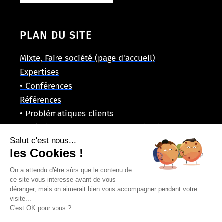
PLAN DU SITE
Mixte, Faire société (page d'accueil)
Expertises
• Conférences
Références
• Problématiques clients
• Créations marques et communication
Salut c'est nous...
Équipe
les Cookies !
L'identité en questions
Politique de confidentialité
On a attendu d'être sûrs que le contenu de
ce site vous intéresse avant de vous
Mentions légales
déranger, mais on aimerait bien vous accompagner pendant votre
visite...
C'est OK pour vous ?