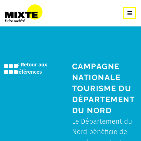
contenu
principal
Aller
au
contenu
principal
< Retour aux
CAMPAGNE
références
NATIONALE
TOURISME DU
DÉPARTEMENT
DU NORD
Le Département du
Nord bénéficie de